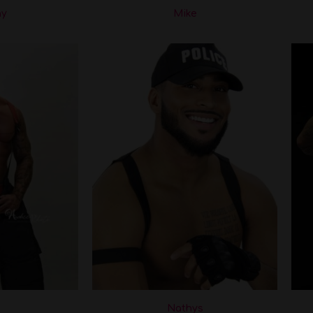
ny
Mike
Nathys