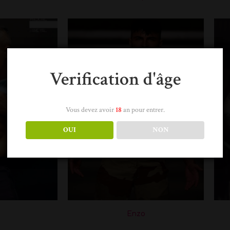
Verification d'âge
Vous devez avoir
18
an pour entrer.
OUI
NON
n
Enzo