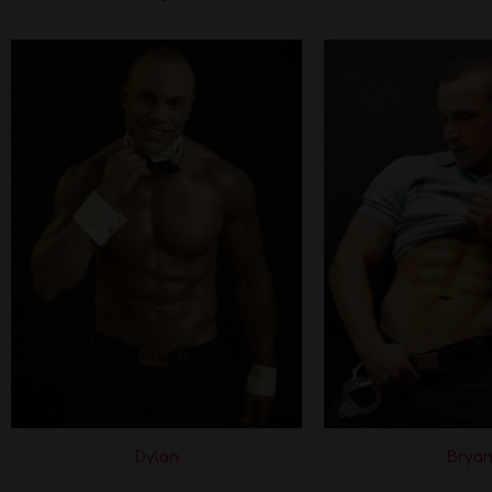
Dylan
Brya