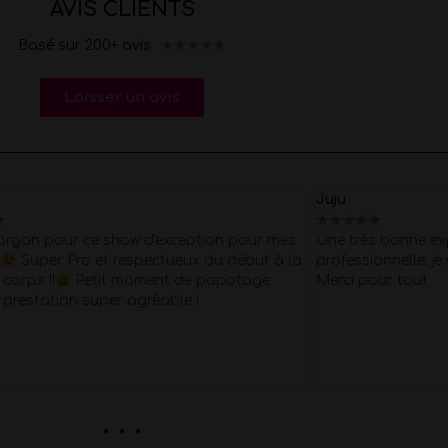
AVIS CLIENTS
★
★
★
★
★
Basé sur 200+ avis
Laisser un avis
Nelly
★
★
★
★
★
★
 bonne expérience une equipe très
Je recommande vi
onnelle, je vous recommande vivement.
professionnelle qu
ur tout
réservation et org
pour fêter les 50 
L'artiste a pris c
caler. Matt a été t
hauteur de nos att
. . .