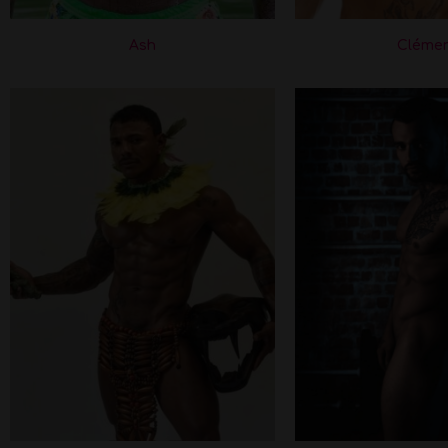
Ash
Cléme