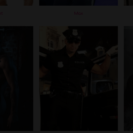
nt
Max