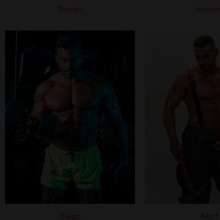
Dimitri
Antho
Tiago
Matt