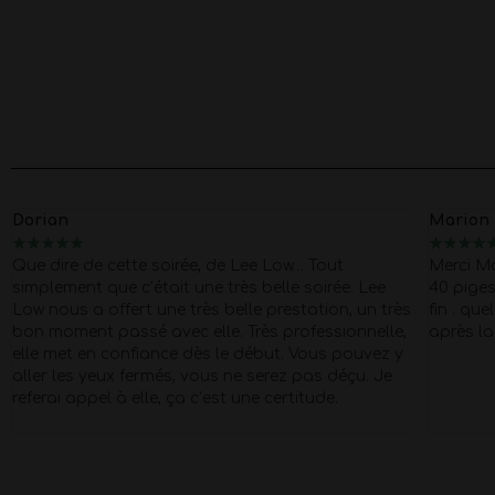
Marion
Juju
★
★
★
★
★
★
★
★
★
Merci Morgan pour ce show d'exception pour mes
Une très
40 piges
Super Pro et respectueux du début à la
professi
fin . quel corps !!
Petit moment de papotage
Merci po
après la prestation super agréable !