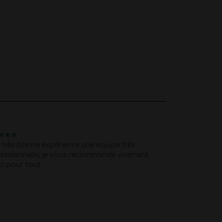
u
Nelly
★
★
★
★
★
★
★
★
très bonne expérience une equipe très
Je recommand
essionnelle, je vous recommande vivement.
professionnell
ci pour tout
réservation et
pour fêter les
L'artiste a pr
caler. Matt a 
hauteur de nos