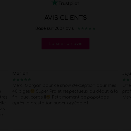
AVIS CLIENTS
★
★
★
★
★
Basé sur 200+ avis
Laisser un avis
Marion
Juj
★
★
★
★
★
★
★
Merci Morgan pour ce show d'exception pour mes
Une 
e
40 piges
Super Pro et respectueux du début à la
prof
très
fin . quel corps !!
Petit moment de papotage
Mer
lle,
après la prestation super agréable !
z y
Je