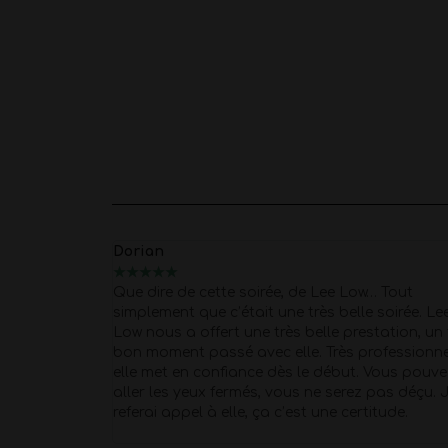
Dorian
★
★
★
★
★
e prestations
Que dire de cette soirée, de Lee Low… Tout
ise à une
simplement que c’était une très belle soirée. Le
 surprise pour
Low nous a offert une très belle prestation, un 
s avons fait
bon moment passé avec elle. Très professionne
o je ne
elle met en confiance dès le début. Vous pouve
 une
aller les yeux fermés, vous ne serez pas déçu. 
referai appel à elle, ça c’est une certitude.