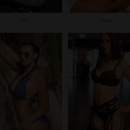
Lola
Shana