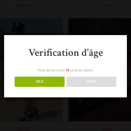
Kapriss
Léa
Verification d'âge
Vous devez avoir
18
an pour entrer.
OUI
NON
Ashley
Inna