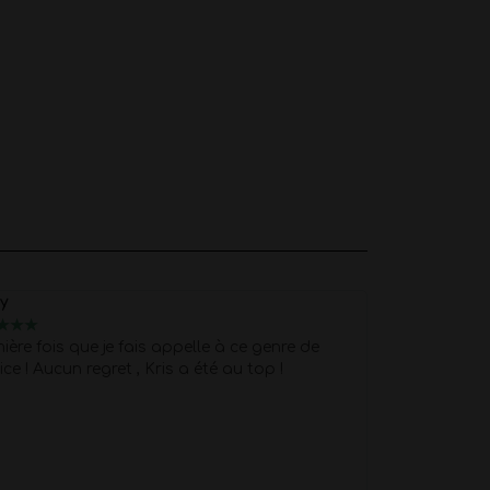
ty
Mathieu
★
★
★
★
★
★
★
★
ière fois que je fais appelle à ce genre de
Les filles éta
ice ! Aucun regret , Kris a été au top !
spectacle nick