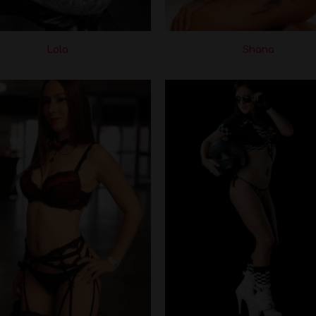
Lola
Shana