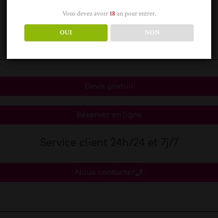
Inna
Lara
Vous devez avoir
18
an pour entrer.
OUI
NON
Devis gratuit
Réserver en ligne
Service client 24h/24 et 7j/7
Nous contacter