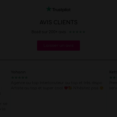
AVIS CLIENTS
★
★
★
★
★
Basé sur 200+ avis
Laisser un avis
Yohann
Ket
★
★
★
★
★
★
★
Agence au top Interlocuteur au top et très dispo
Prem
:
Artiste au top et super cool
N’hésitez pas
serv
s
r se
à la