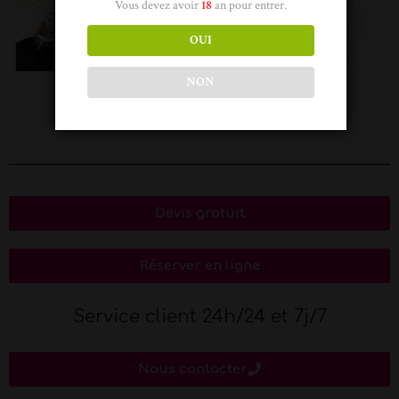
Vous devez avoir
18
an pour entrer.
OUI
NON
Trixy
Irina
Devis gratuit
Réserver en ligne
Service client 24h/24 et 7j/7
Nous contacter