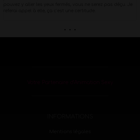
pouvez y aller les yeux fermés, vous ne serez pas déçu. Je
referai appel à elle, ça c’est une certitude.
. . .
Votre Partenaire d’Animation Sexy
INFORMATIONS
Mentions légales