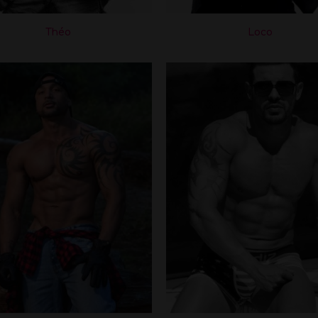
Théo
Loco