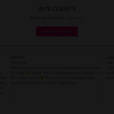
AVIS CLIENTS
★
★
★
★
★
Basé sur 200+ avis
Laisser un avis
Juju
Nell
★
★
★
★
★
★
★
mes
Une très bonne expérience une equipe très
Je 
à la
professionnelle, je vous recommande vivement.
prof
Merci pour tout
rése
pour
L'ar
cale
haut