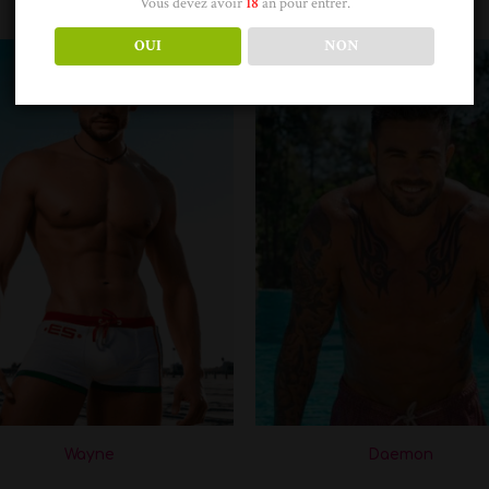
Vous devez avoir
18
an pour entrer.
OUI
NON
Wayne
Daemon