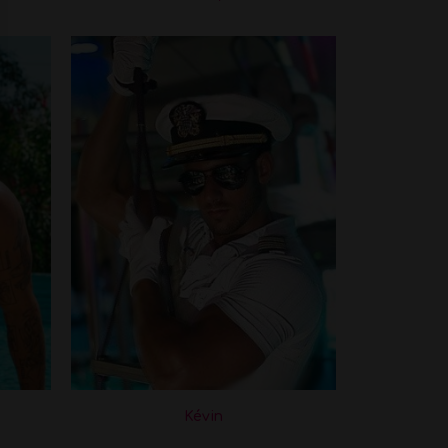
Kévin