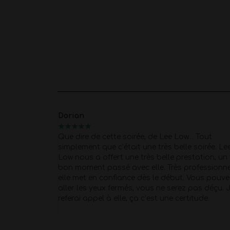
Marion
★
★
★
★
★
… Tout
Merci Morgan pour ce show d'exception pour 
soirée. Lee
40 piges
Super Pro et respectueux du début 
tation, un très
fin . quel corps !!
Petit moment de papotage
fessionnelle,
après la prestation super agréable !
Vous pouvez y
pas déçu. Je
tude.