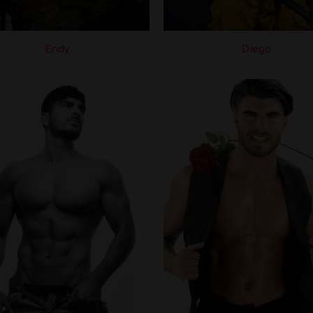
Endy
Diego