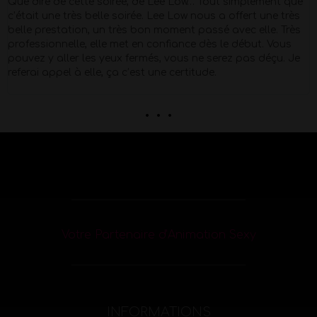
Merci Morgan pour ce show d'exception pour mes 40 piges
Super Pro et respectueux du début à la fin . quel corps !!
Petit moment de papotage après la prestation super
agréable !
. . .
Votre Partenaire d’Animation Sexy
INFORMATIONS