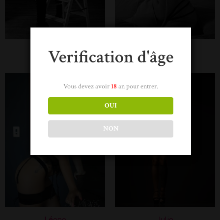
Verification d'âge
Charlène
Clémence
Vous devez avoir
18
an pour entrer.
OUI
NON
Léana
Julia