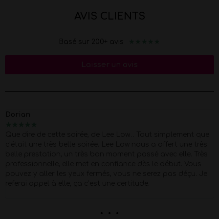
AVIS CLIENTS
★
★
★
★
★
Basé sur 200+ avis
Laisser un avis
Dorian
★
★
★
★
★
Que dire de cette soirée, de Lee Low… Tout simplement que
c’était une très belle soirée. Lee Low nous a offert une très
belle prestation, un très bon moment passé avec elle. Très
professionnelle, elle met en confiance dès le début. Vous
pouvez y aller les yeux fermés, vous ne serez pas déçu. Je
referai appel à elle, ça c’est une certitude.
. . .