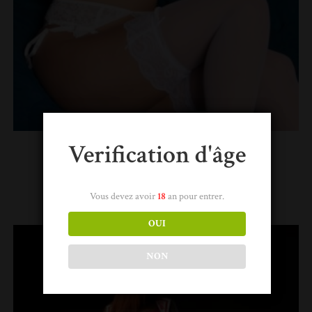
Verification d'âge
Inna
Lire la suite
Vous devez avoir
18
an pour entrer.
OUI
NON