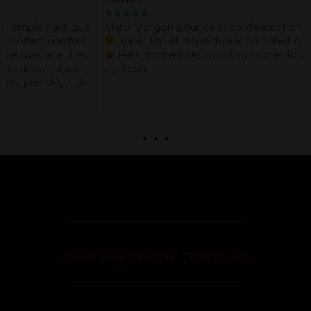
★
★
★
★
★
Merci Morgan pour ce show d'exception pour mes 40 piges
Super Pro et respectueux du début à la fin . quel corps !!
Petit moment de papotage après la prestation super
agréable !
. . .
Votre Partenaire d’Animation Sexy