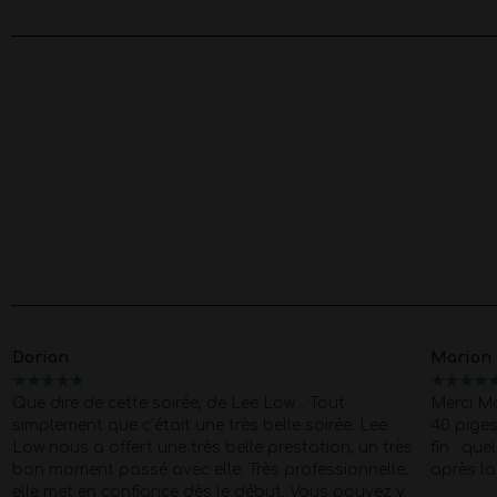
Dorian
Marion
★
★
★
★
★
★
★
★
★
Que dire de cette soirée, de Lee Low… Tout
Merci M
simplement que c’était une très belle soirée. Lee
40 pige
Low nous a offert une très belle prestation, un très
fin . que
bon moment passé avec elle. Très professionnelle,
après la
elle met en confiance dès le début. Vous pouvez y