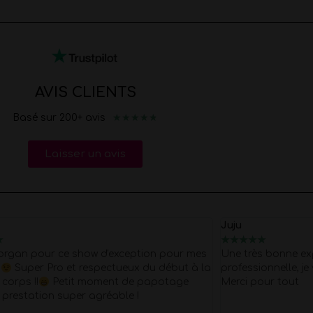
AVIS CLIENTS
★
★
★
★
★
Basé sur 200+ avis
Laisser un avis
Juju
★
★
★
★
★
★
organ pour ce show d'exception pour mes
Une très bonne ex
s
Super Pro et respectueux du début à la
professionnelle, 
l corps !!
Petit moment de papotage
Merci pour tout
 prestation super agréable !