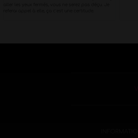
aller les yeux fermés, vous ne serez pas déçu. Je
referai appel à elle, ça c’est une certitude.
V
INFORMATI