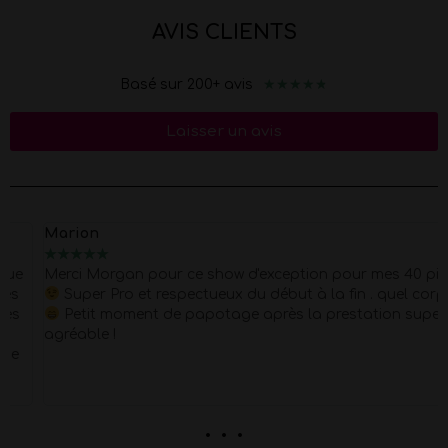
AVIS CLIENTS
★
★
★
★
★
Basé sur 200+ avis
Laisser un avis
Marion
★
★
★
★
★
Merci Morgan pour ce show d'exception pour mes 40 piges
Super Pro et respectueux du début à la fin . quel corps !!
Petit moment de papotage après la prestation super
agréable !
. . .