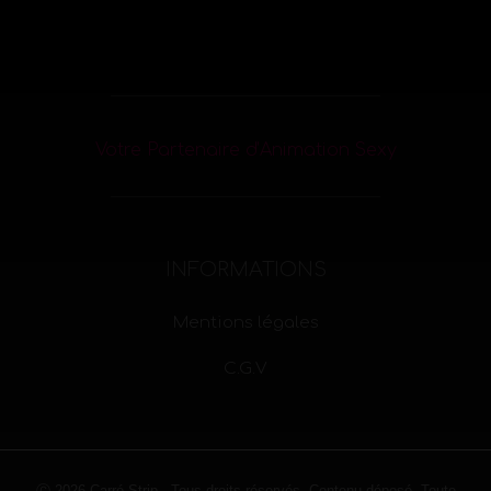
Votre Partenaire d’Animation Sexy
INFORMATIONS
Mentions légales
C.G.V
Ⓒ 2026 Carré Strip - Tous droits réservés. Contenu déposé. Toute