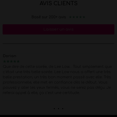
AVIS CLIENTS
★
★
★
★
★
Basé sur 200+ avis
Laisser un avis
Marion
★
★
★
★
★
ent que
Merci Morgan pour ce show d'exception pour mes 40
ne très
Super Pro et respectueux du début à la fin . quel c
e. Très
Petit moment de papotage après la prestation s
 Vous
agréable !
éçu. Je
. . .