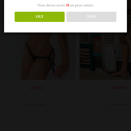
Vous devez avoir
18
an pour entrer.
OUI
NON
Lyana
Manon
Lire la suite
Lire la suite