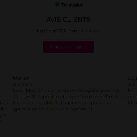
AVIS CLIENTS
★
★
★
★
★
Basé sur 200+ avis
Laisser un avis
Juju
Nel
★
★
★
★
★
★
 mes
Une très bonne expérience une equipe très
Je 
 à la
professionnelle, je vous recommande vivement.
pro
Merci pour tout
rés
pou
L'a
cal
hau