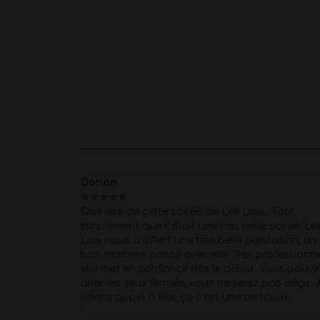
Marion
★
★
★
★
★
… Tout
Merci Morgan pour ce show d'exception pour
 soirée. Lee
40 piges
Super Pro et respectueux du début
tation, un très
fin . quel corps !!
Petit moment de papotage
ofessionnelle,
après la prestation super agréable !
 Vous pouvez y
pas déçu. Je
itude.