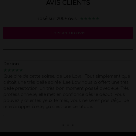
AVIS CLIENTS
★
★
★
★
★
Basé sur 200+ avis
Laisser un avis
Marion
★
★
★
★
★
Merci Morgan pour ce show d'exception pour mes 40 piges
Super Pro et respectueux du début à la fin . quel corps !!
Petit moment de papotage après la prestation super
agréable !
. . .