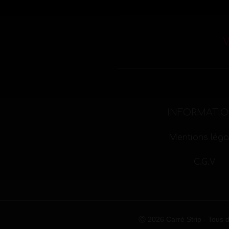
V
INFORMATI
Mentions léga
C.G.V
Ⓒ 2026 Carré Strip - Tous dr