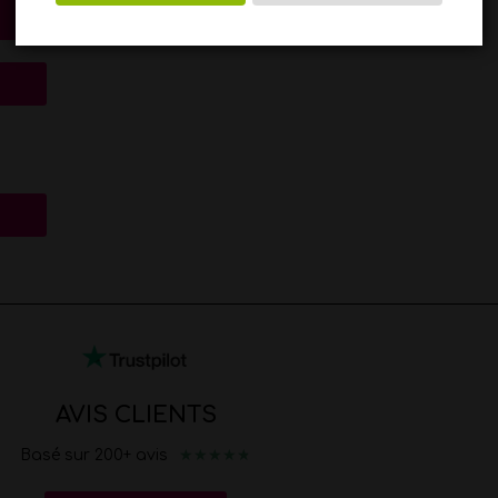
AVIS CLIENTS
★
★
★
★
★
Basé sur 200+ avis