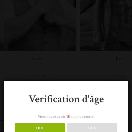
Jacks
Kris
Lire la suite
Lire la suite
Verification d'âge
Vous devez avoir
18
an pour entrer.
OUI
NON