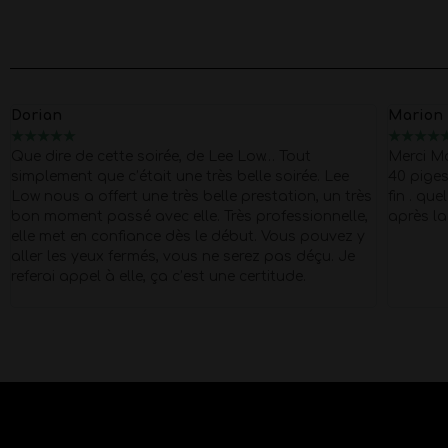
Dorian
Marion
★
★
★
★
★
★
★
★
★
Que dire de cette soirée, de Lee Low… Tout
Merci M
simplement que c’était une très belle soirée. Lee
40 pige
Low nous a offert une très belle prestation, un très
fin . que
bon moment passé avec elle. Très professionnelle,
après la
elle met en confiance dès le début. Vous pouvez y
aller les yeux fermés, vous ne serez pas déçu. Je
referai appel à elle, ça c’est une certitude.