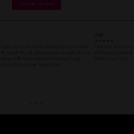
Laisser un avis
Juju
★
★
★
★
★
★
organ pour ce show d'exception pour mes
Une très bonne ex
s
Super Pro et respectueux du début à la
professionnelle, 
l corps !!
Petit moment de papotage
Merci pour tout
 prestation super agréable !
. . .