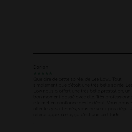
Marion
★
★
★
★
★
ow… Tout
Merci Morgan pour ce show d'exception pou
le soirée. Lee
40 piges
Super Pro et respectueux du débu
estation, un très
fin . quel corps !!
Petit moment de papota
professionnelle,
après la prestation super agréable !
. Vous pouvez y
z pas déçu. Je
rtitude.