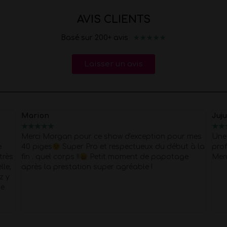
AVIS CLIENTS
★
★
★
★
★
Basé sur 200+ avis
Laisser un avis
Juju
N
★
★
★
★
★
r mes
Une très bonne expérience une equipe très
J
t à la
professionnelle, je vous recommande vivement.
p
ge
Merci pour tout
r
p
L
c
h