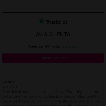
AVIS CLIENTS
★
★
★
★
★
Basé sur 200+ avis
Laisser un avis
Marion
★
★
★
★
★
Merci Morgan pour ce show d'exception pour mes 40 piges
Super Pro et respectueux du début à la fin . quel corps !!
Petit moment de papotage après la prestation super