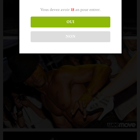
Vous devez avoir
18
an pour entrer.
OUI
NON