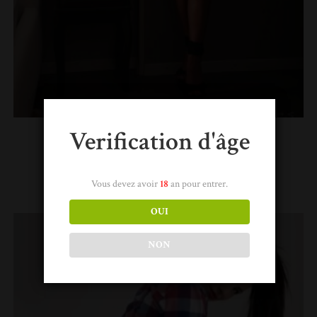
Verification d'âge
Lola
Lire la suite
Vous devez avoir
18
an pour entrer.
OUI
NON