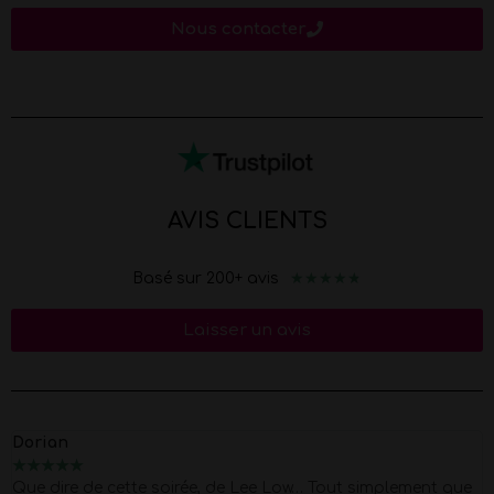
Nous contacter
AVIS CLIENTS
★
★
★
★
★
Basé sur 200+ avis
Laisser un avis
Marion
★
★
★
★
★
Merci Morgan pour ce show d'exception pour mes 40 piges