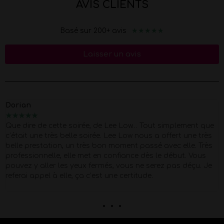
AVIS CLIENTS
★
★
★
★
★
Basé sur 200+ avis
Laisser un avis
Marion
★
★
★
★
★
Merci Morgan pour ce show d'exception pour mes 40 piges
Super Pro et respectueux du début à la fin . quel corps !!
Petit moment de papotage après la prestation super
agréable !
. . .