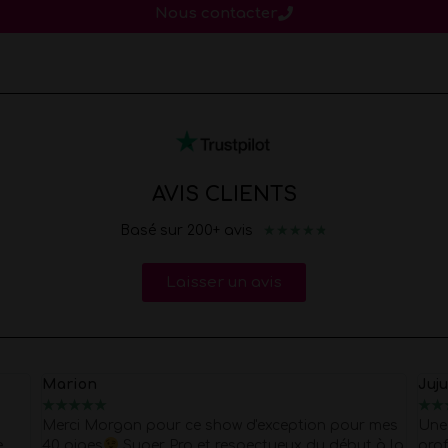
Nous contacter
AVIS CLIENTS
★
★
★
★
★
Basé sur 200+ avis
Laisser un avis
Marion
Juj
★
★
★
★
★
★
★
Merci Morgan pour ce show d'exception pour mes
Une 
e
40 piges
Super Pro et respectueux du début à la
prof