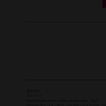
Dorian
★
★
★
★
★
e prestations
Que dire de cette soirée, de Lee Low… Tout
ise à une
simplement que c’était une très belle soirée. Le