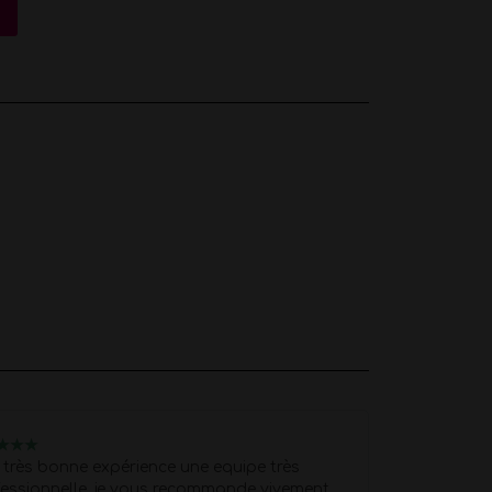
u
Nelly
★
★
★
★
★
★
★
★
très bonne expérience une equipe très
Je recommand
essionnelle, je vous recommande vivement.
professionnell