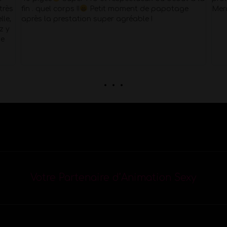
très
fin . quel corps !!
Petit moment de papotage
Mer
lle,
après la prestation super agréable !
z y
Je
. . .
Votre Partenaire d’Animation Sexy