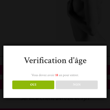
Verification d'âge
Devis gratuit
Vous devez avoir
18
an pour entrer.
Réserver en ligne
OUI
NON
Service client 24h/24 et 7j/7