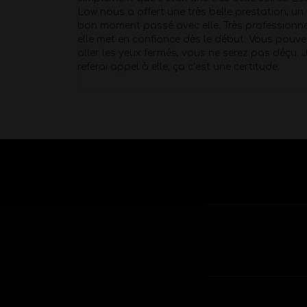
 surprise pour
Low nous a offert une très belle prestation, un 
s avons fait
bon moment passé avec elle. Très professionne
o je ne
elle met en confiance dès le début. Vous pouve
 une
aller les yeux fermés, vous ne serez pas déçu. 
referai appel à elle, ça c’est une certitude.