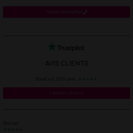
Nous contacter
AVIS CLIENTS
★
★
★
★
★
Basé sur 200+ avis
Laisser un avis
orian
Ma
★
★
★
★
★
★