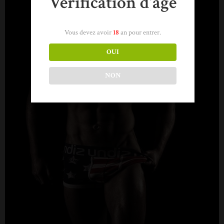
Verification d'âge
Vous devez avoir
18
an pour entrer.
OUI
NON