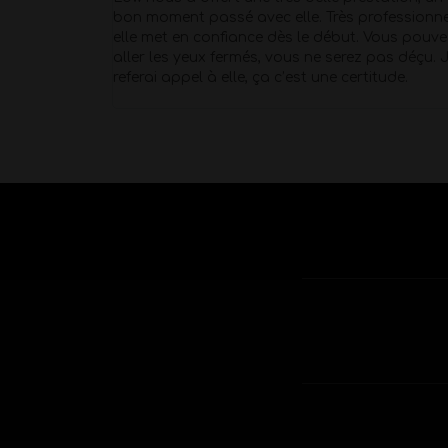
s avons fait
bon moment passé avec elle. Très professionne
o je ne
elle met en confiance dès le début. Vous pouve
 une
aller les yeux fermés, vous ne serez pas déçu. 
referai appel à elle, ça c’est une certitude.