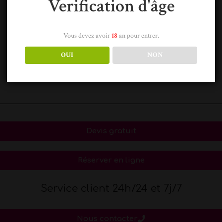
Verification d'âge
Vous devez avoir
18
an pour entrer.
OUI
NON
Devis gratuit
Réserver en ligne
Service client 24h/24 et 7j/7
Nous contacter