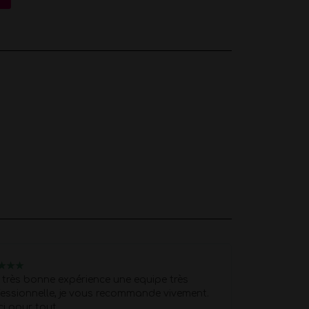
u
Nelly
★
★
★
★
★
★
★
★
très bonne expérience une equipe très
Je recommand
essionnelle, je vous recommande vivement.
professionnell
ci pour tout
réservation et