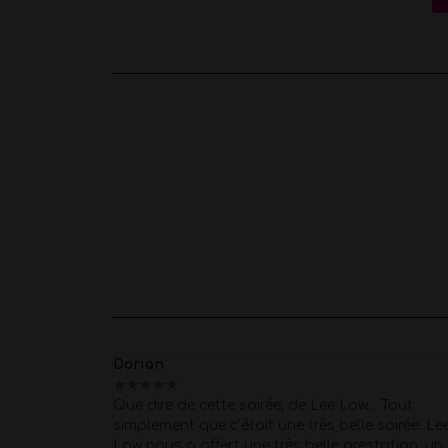
Dorian
★
★
★
★
★
e prestations
Que dire de cette soirée, de Lee Low… Tout
ise à une
simplement que c’était une très belle soirée. Le
 surprise pour
Low nous a offert une très belle prestation, un 