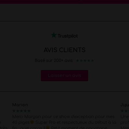
AVIS CLIENTS
★
★
★
★
★
Basé sur 200+ avis
Laisser un avis
Marion
Juj
★
★
★
★
★
★
★
Merci Morgan pour ce show d'exception pour mes
Une 
e
40 piges
Super Pro et respectueux du début à la
prof
très
fin . quel corps !!
Petit moment de papotage
Mer