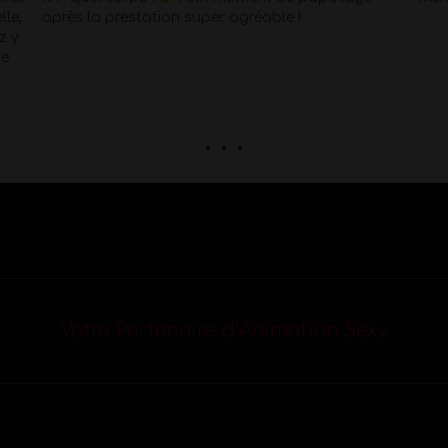
lle,
après la prestation super agréable !
z y
Je
. . .
Votre Partenaire d’Animation Sexy