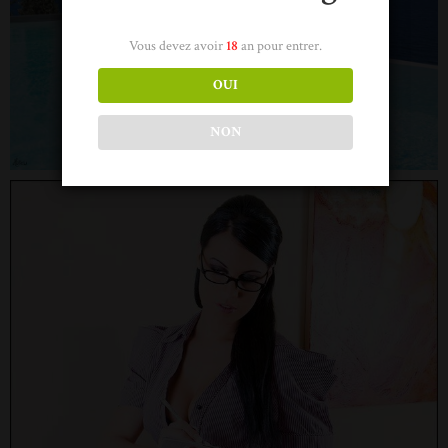
Vous devez avoir
18
an pour entrer.
OUI
NON