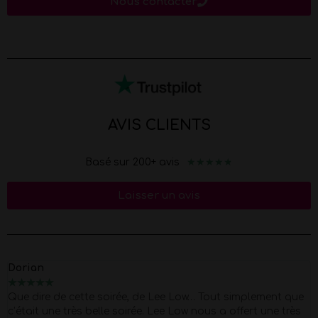
Nous contacter
AVIS CLIENTS
★
★
★
★
★
Basé sur 200+ avis
Laisser un avis
Marion
★
★
★
★
★
Merci Morgan pour ce show d'exception pour mes 40 piges
Super Pro et respectueux du début à la fin . quel corps !!