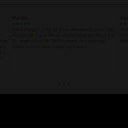
Marion
Juj
★
★
★
★
★
★
★
Merci Morgan pour ce show d'exception pour mes
Une 
e
40 piges
Super Pro et respectueux du début à la
prof
très
fin . quel corps !!
Petit moment de papotage
Mer
lle,
après la prestation super agréable !
z y
Je
. . .