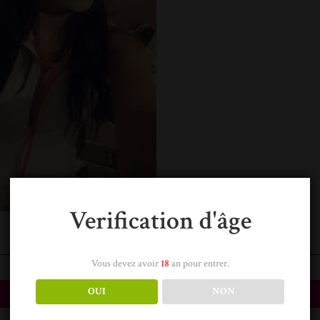
Verification d'âge
Vous devez avoir
18
an pour entrer.
OUI
NON
Devis gratuit