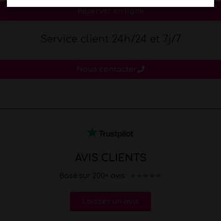
Réserver en ligne
Service client 24h/24 et 7j/7
Nous contacter
AVIS CLIENTS
★
★
★
★
★
Basé sur 200+ avis
Laisser un avis