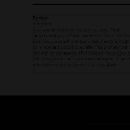
Dorian
★
★
★
★
★
e prestations
Que dire de cette soirée, de Lee Low… Tout
ise à une
simplement que c’était une très belle soirée. Le
 surprise pour
Low nous a offert une très belle prestation, un 
s avons fait
bon moment passé avec elle. Très professionne
o je ne
elle met en confiance dès le début. Vous pouve
 une
aller les yeux fermés, vous ne serez pas déçu. 
referai appel à elle, ça c’est une certitude.