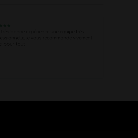
u
Nelly
★
★
★
★
★
★
★
★
très bonne expérience une equipe très
Je recommand
essionnelle, je vous recommande vivement.
professionnell
ci pour tout
réservation et
pour fêter les
L'artiste a pr
caler. Matt a 
hauteur de nos