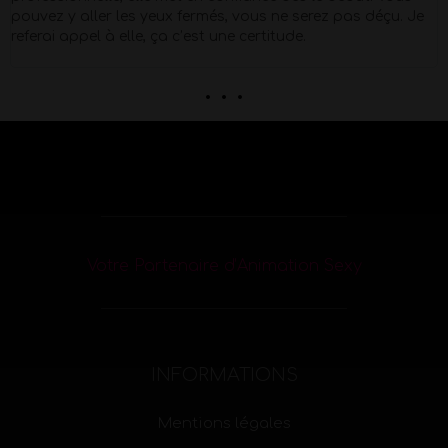
pouvez y aller les yeux fermés, vous ne serez pas déçu. Je
referai appel à elle, ça c’est une certitude.
. . .
Votre Partenaire d’Animation Sexy
INFORMATIONS
Mentions légales