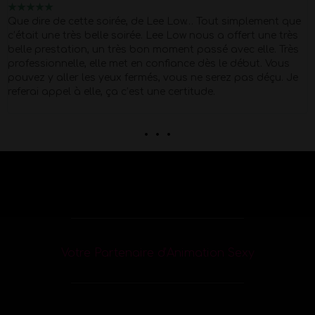
★
★
★
★
★
Merci Morgan pour ce show d'exception pour mes 40 piges
Super Pro et respectueux du début à la fin . quel corps !!
Petit moment de papotage après la prestation super
agréable !
. . .
Votre Partenaire d’Animation Sexy