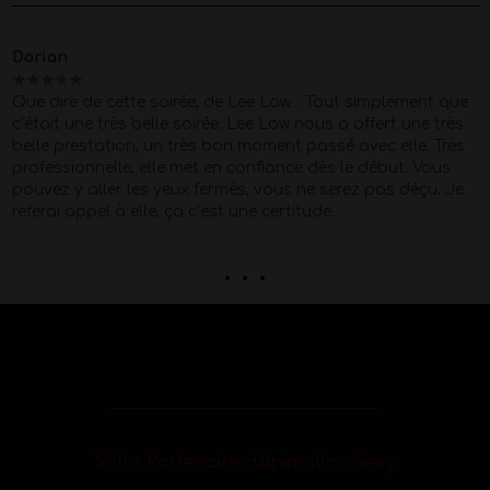
Dorian
★
★
★
★
★
Que dire de cette soirée, de Lee Low… Tout simplement que
c’était une très belle soirée. Lee Low nous a offert une très
belle prestation, un très bon moment passé avec elle. Très
professionnelle, elle met en confiance dès le début. Vous
pouvez y aller les yeux fermés, vous ne serez pas déçu. Je
referai appel à elle, ça c’est une certitude.
. . .
Votre Partenaire d’Animation Sexy